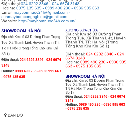
Điện thoại:
024 6292 3846 - 024 6674 3148
Hotline:
0975 135 635 - 0989 490 236 - 0936 995 663
Email:
maybomnuoc24h@gmail.com -
suamaybomcongnghiep@gmail.com
Website:
http://maybomnuoc24h.com.vn/
XƯỞNG SỬA CHỮA
SHOWROOM HÀ NỘI
Địa chỉ:
Km số 03 Đường Phan
Địa chỉ:
Km số 03 Đường Phan Trọng
Trọng Tuệ, Xã Thanh Liệt, Huyện
Thanh Trì, TP. Hà Nội (Trong
Tuệ, Xã Thanh Liệt, Huyện Thanh Trì,
Tổng Kho Kim Khí Số 1)
TP. Hà Nội (Trong Tổng Kho Kim Khí
Điện thoại:
024 6292 3846 - 024
Số 1)
6674 3148
Điện thoại:
024 6292 3846 - 024 6674
Hotline:
0989 490 236 - 0936 995
3148
663 - 0975 135 635
Hotline:
0989 490 236 - 0936 995 663
SHOWROOM HÀ NỘI
- 0975 135 635
Địa chỉ:
Km số 03 Đường Phan Trọng
Tuệ, Xã Thanh Liệt, Huyện Thanh Trì,
TP. Hà Nội (Trong Tổng Kho Kim Khí
Số 1)
Điện thoại:
024 6292 3846 - 024 6674
3148
Hotline:
0989 490 236 - 0936 995 663
- 0975 135 635
BẢN ĐỒ