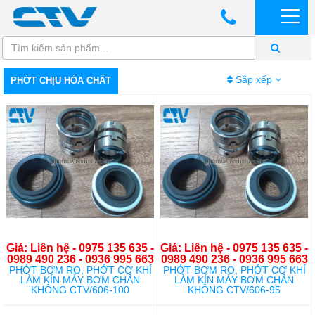
Sắp xếp
PHỚT CHỊU HÓA CHẤT
Giá: Liên hệ - 0975 135 635 -
Giá: Liên hệ - 0975 135 635 -
0989 490 236 - 0936 995 663
0989 490 236 - 0936 995 663
PHỚT BƠM RO, PHỚT CƠ KHÍ
PHỚT BƠM RO, PHỚT CƠ KHÍ
LÀM KÍN MÁY BƠM CHÂN
LÀM KÍN MÁY BƠM CHÂN
KHÔNG CTV/606-100
KHÔNG CTV/606-95