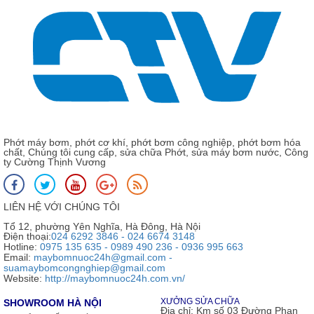
Phớt máy bơm, phớt cơ khí, phớt bơm công nghiệp, phớt bơm hóa
chất, Chúng tôi cung cấp, sửa chữa Phớt, sửa máy bơm nước, Công
ty Cường Thịnh Vương
LIÊN HỆ VỚI CHÚNG TÔI
Tổ 12, phường Yên Nghĩa, Hà Đông, Hà Nội
Điện thoại:
024 6292 3846 - 024 6674 3148
Hotline:
0975 135 635 - 0989 490 236 - 0936 995 663
Email:
maybomnuoc24h@gmail.com -
suamaybomcongnghiep@gmail.com
Website:
http://maybomnuoc24h.com.vn/
XƯỞNG SỬA CHỮA
SHOWROOM HÀ NỘI
Địa chỉ:
Km số 03 Đường Phan