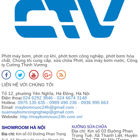
Phớt máy bơm, phớt cơ khí, phớt bơm công nghiệp, phớt bơm hóa
chất, Chúng tôi cung cấp, sửa chữa Phớt, sửa máy bơm nước, Công
ty Cường Thịnh Vương
LIÊN HỆ VỚI CHÚNG TÔI
Tổ 12, phường Yên Nghĩa, Hà Đông, Hà Nội
Điện thoại:
024 6292 3846 - 024 6674 3148
Hotline:
0975 135 635 - 0989 490 236 - 0936 995 663
Email:
maybomnuoc24h@gmail.com -
suamaybomcongnghiep@gmail.com
Website:
http://maybomnuoc24h.com.vn/
XƯỞNG SỬA CHỮA
SHOWROOM HÀ NỘI
Địa chỉ:
Km số 03 Đường Phan
Địa chỉ:
Km số 03 Đường Phan Trọng
Trọng Tuệ, Xã Thanh Liệt, Huyện
Thanh Trì, TP. Hà Nội (Trong