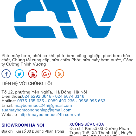
Phớt máy bơm, phớt cơ khí, phớt bơm công nghiệp, phớt bơm hóa
chất, Chúng tôi cung cấp, sửa chữa Phớt, sửa máy bơm nước, Công
ty Cường Thịnh Vương
LIÊN HỆ VỚI CHÚNG TÔI
Tổ 12, phường Yên Nghĩa, Hà Đông, Hà Nội
Điện thoại:
024 6292 3846 - 024 6674 3148
Hotline:
0975 135 635 - 0989 490 236 - 0936 995 663
Email:
maybomnuoc24h@gmail.com -
suamaybomcongnghiep@gmail.com
Website:
http://maybomnuoc24h.com.vn/
XƯỞNG SỬA CHỮA
SHOWROOM HÀ NỘI
Địa chỉ:
Km số 03 Đường Phan
Địa chỉ:
Km số 03 Đường Phan Trọng
Trọng Tuệ, Xã Thanh Liệt, Huyện