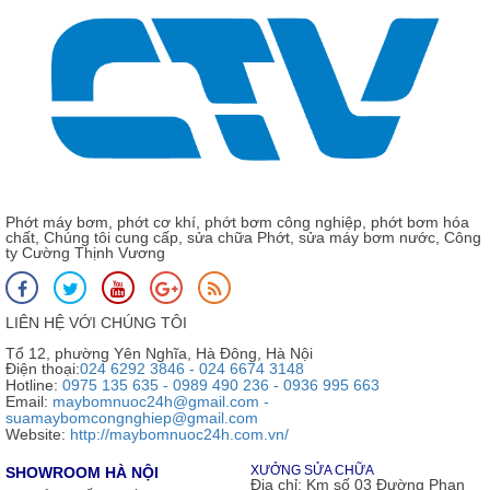
Phớt máy bơm, phớt cơ khí, phớt bơm công nghiệp, phớt bơm hóa
chất, Chúng tôi cung cấp, sửa chữa Phớt, sửa máy bơm nước, Công
ty Cường Thịnh Vương
LIÊN HỆ VỚI CHÚNG TÔI
Tổ 12, phường Yên Nghĩa, Hà Đông, Hà Nội
Điện thoại:
024 6292 3846 - 024 6674 3148
Hotline:
0975 135 635 - 0989 490 236 - 0936 995 663
Email:
maybomnuoc24h@gmail.com -
suamaybomcongnghiep@gmail.com
Website:
http://maybomnuoc24h.com.vn/
XƯỞNG SỬA CHỮA
SHOWROOM HÀ NỘI
Địa chỉ:
Km số 03 Đường Phan