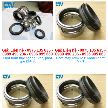
Giá: Liên hệ - 0975 135 635 -
Giá: Liên hệ - 0975 135 635 -
0989 490 236 - 0936 995 663
0989 490 236 - 0936 995 663
Phớt bơm trục ngang Stac, phớt
Phớt máy bơm KSB Model phớt
type BIA-90
M7N