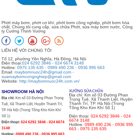
Phớt máy bơm, phớt cơ khí, phớt bơm công nghiệp, phớt bơm hóa
chất, Chúng tôi cung cấp, sửa chữa Phớt, sửa máy bơm nước, Công
ty Cường Thịnh Vương
LIÊN HỆ VỚI CHÚNG TÔI
Tổ 12, phường Yên Nghĩa, Hà Đông, Hà Nội
Điện thoại:
024 6292 3846 - 024 6674 3148
Hotline:
0975 135 635 - 0989 490 236 - 0936 995 663
Email:
maybomnuoc24h@gmail.com -
suamaybomcongnghiep@gmail.com
Website:
http://maybomnuoc24h.com.vn/
XƯỞNG SỬA CHỮA
SHOWROOM HÀ NỘI
Địa chỉ:
Km số 03 Đường Phan
Địa chỉ:
Km số 03 Đường Phan Trọng
Trọng Tuệ, Xã Thanh Liệt, Huyện
Thanh Trì, TP. Hà Nội (Trong
Tuệ, Xã Thanh Liệt, Huyện Thanh Trì,
Tổng Kho Kim Khí Số 1)
TP. Hà Nội (Trong Tổng Kho Kim Khí
Điện thoại:
024 6292 3846 - 024
Số 1)
6674 3148
Điện thoại:
024 6292 3846 - 024 6674
Hotline:
0989 490 236 - 0936 995
3148
663 - 0975 135 635
Hotline:
0989 490 236 - 0936 995 663