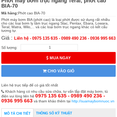
Phớt máy bơm trục ngang Teral, phớt cao
BIA-70
Mã hàng:
Phớt cao BIA-70
Phớt máy bơm BIA (phớt cao) là loại phớt được sử dụng rất nhiều
cho các loại bơm ly tâm trục ngang Stac, Pentax, Ebara, Lowara,
Teral, Matra, Wilo,... và các loại bơm trục ngang khác có kết cấu
tương tự.
Giá :
Liên hệ - 0975 135 635 - 0989 490 236 - 0936 995 663
Số lượng:
MUA NGAY
CHO VÀO GIỎ
Liên hệ trực tiếp để có giá tốt nhất
Khách hàng có nhu cầu sửa chữa, tư vấn lắp đặt máy bơm, tủ
0975 135 635 - 0989 490 236 -
điện vui lòng liên hệ
0936 995 663
và tham khảo thêm tại
http://suamaybomnuoc.vn
THÔNG SỐ KỸ THUẬT
MÔ TẢ CHI TIẾT