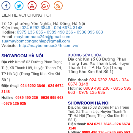
LIÊN HỆ VỚI CHÚNG TÔI
Tổ 12, phường Yên Nghĩa, Hà Đông, Hà Nội
Điện thoại:
024 6292 3846 - 024 6674 3148
Hotline:
0975 135 635 - 0989 490 236 - 0936 995 663
Email:
maybomnuoc24h@gmail.com -
suamaybomcongnghiep@gmail.com
Website:
http://maybomnuoc24h.com.vn/
XƯỞNG SỬA CHỮA
SHOWROOM HÀ NỘI
Địa chỉ:
Km số 03 Đường Phan
Địa chỉ:
Km số 03 Đường Phan Trọng
Trọng Tuệ, Xã Thanh Liệt, Huyện
Thanh Trì, TP. Hà Nội (Trong
Tuệ, Xã Thanh Liệt, Huyện Thanh Trì,
Tổng Kho Kim Khí Số 1)
TP. Hà Nội (Trong Tổng Kho Kim Khí
Điện thoại:
024 6292 3846 - 024
Số 1)
6674 3148
Điện thoại:
024 6292 3846 - 024 6674
Hotline:
0989 490 236 - 0936 995
3148
663 - 0975 135 635
Hotline:
0989 490 236 - 0936 995 663
SHOWROOM HÀ NỘI
- 0975 135 635
Địa chỉ:
Km số 03 Đường Phan Trọng
Tuệ, Xã Thanh Liệt, Huyện Thanh Trì,
TP. Hà Nội (Trong Tổng Kho Kim Khí
Số 1)
Điện thoại:
024 6292 3846 - 024 6674
3148
Hotline:
0989 490 236 - 0936 995 663