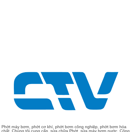
Phớt máy bơm, phớt cơ khí, phớt bơm công nghiệp, phớt bơm hóa
chất, Chúng tôi cung cấp, sửa chữa Phớt, sửa máy bơm nước, Công