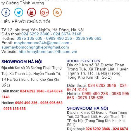
ty Cường Thịnh Vương
LIÊN HỆ VỚI CHÚNG TÔI
Tổ 12, phường Yên Nghĩa, Hà Đông, Hà Nội
Điện thoại:
024 6292 3846 - 024 6674 3148
Hotline:
0975 135 635 - 0989 490 236 - 0936 995 663
Email:
maybomnuoc24h@gmail.com -
suamaybomcongnghiep@gmail.com
Website:
http://maybomnuoc24h.com.vn/
XƯỞNG SỬA CHỮA
SHOWROOM HÀ NỘI
Địa chỉ:
Km số 03 Đường Phan
Địa chỉ:
Km số 03 Đường Phan Trọng
Trọng Tuệ, Xã Thanh Liệt, Huyện
Thanh Trì, TP. Hà Nội (Trong
Tuệ, Xã Thanh Liệt, Huyện Thanh Trì,
Tổng Kho Kim Khí Số 1)
TP. Hà Nội (Trong Tổng Kho Kim Khí
Điện thoại:
024 6292 3846 - 024
Số 1)
6674 3148
Điện thoại:
024 6292 3846 - 024 6674
Hotline:
0989 490 236 - 0936 995
3148
663 - 0975 135 635
Hotline:
0989 490 236 - 0936 995 663
SHOWROOM HÀ NỘI
- 0975 135 635
Địa chỉ:
Km số 03 Đường Phan Trọng
Tuệ, Xã Thanh Liệt, Huyện Thanh Trì,
TP. Hà Nội (Trong Tổng Kho Kim Khí
Số 1)
Điện thoại:
024 6292 3846 - 024 6674