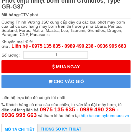
Phớt chịu nhiệt bơm chìm Grundfos, Type
GR-G37
Mã hàng:
CTV phot
Cường Thịnh Vương JSC cung cấp đầy đủ các loại phớt máy bơm
của tất cả các hãng máy bơm trên thị trường như Ebara, Pentax,
Sealand, Foras, Matra, Mastra, Leo, Tsurumi, Grundfos, Dragon,
Paragon, CNP, Panasonic......
Khuyến mại :0 %
Liên hệ - 0975 135 635 - 0989 490 236 - 0936 995 663
Giá :
Số lượng:
MUA NGAY
CHO VÀO GIỎ
Liên hệ trực tiếp để có giá tốt nhất
Khách hàng có nhu cầu sửa chữa, tư vấn lắp đặt máy bơm, tủ
0975 135 635 - 0989 490 236 -
điện vui lòng liên hệ
0936 995 663
và tham khảo thêm tại
http://suamaybomnuoc.vn
THÔNG SỐ KỸ THUẬT
MÔ TẢ CHI TIẾT