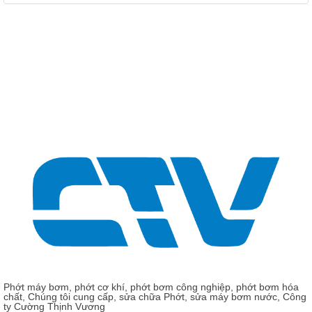
Giá: Liên hệ - 0975 135 635 - 0989 490 236 - 0936 995
663
Phớt chịu nhiệt bơm chìm Grundfos, Type GR-G37
Phớt máy bơm, phớt cơ khí, phớt bơm công nghiệp, phớt bơm hóa
chất, Chúng tôi cung cấp, sửa chữa Phớt, sửa máy bơm nước, Công
ty Cường Thịnh Vương