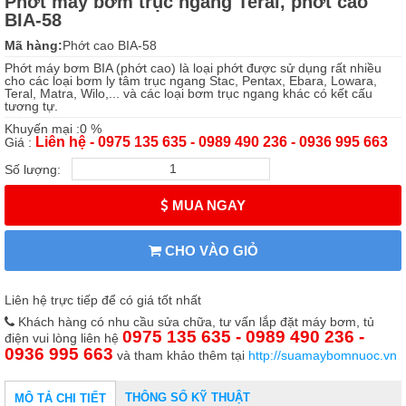
Phớt máy bơm trục ngang Teral, phớt cao
BIA-58
Mã hàng:
Phớt cao BIA-58
Phớt máy bơm BIA (phớt cao) là loại phớt được sử dụng rất nhiều
cho các loại bơm ly tâm trục ngang Stac, Pentax, Ebara, Lowara,
Teral, Matra, Wilo,... và các loại bơm trục ngang khác có kết cấu
tương tự.
Khuyến mại :0 %
Liên hệ - 0975 135 635 - 0989 490 236 - 0936 995 663
Giá :
Số lượng:
MUA NGAY
CHO VÀO GIỎ
Liên hệ trực tiếp để có giá tốt nhất
Khách hàng có nhu cầu sửa chữa, tư vấn lắp đặt máy bơm, tủ
0975 135 635 - 0989 490 236 -
điện vui lòng liên hệ
0936 995 663
và tham khảo thêm tại
http://suamaybomnuoc.vn
THÔNG SỐ KỸ THUẬT
MÔ TẢ CHI TIẾT