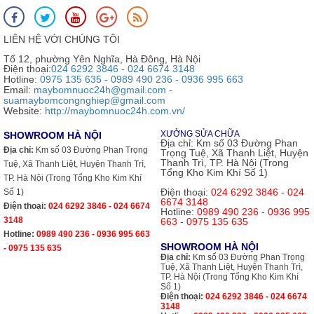
LIÊN HỆ VỚI CHÚNG TÔI
Tổ 12, phường Yên Nghĩa, Hà Đông, Hà Nội
Điện thoại:
024 6292 3846 - 024 6674 3148
Hotline:
0975 135 635 - 0989 490 236 - 0936 995 663
Email:
maybomnuoc24h@gmail.com -
suamaybomcongnghiep@gmail.com
Website:
http://maybomnuoc24h.com.vn/
XƯỞNG SỬA CHỮA
SHOWROOM HÀ NỘI
Địa chỉ:
Km số 03 Đường Phan
Địa chỉ:
Km số 03 Đường Phan Trọng
Trọng Tuệ, Xã Thanh Liệt, Huyện
Thanh Trì, TP. Hà Nội (Trong
Tuệ, Xã Thanh Liệt, Huyện Thanh Trì,
Tổng Kho Kim Khí Số 1)
TP. Hà Nội (Trong Tổng Kho Kim Khí
Điện thoại:
024 6292 3846 - 024
Số 1)
6674 3148
Điện thoại:
024 6292 3846 - 024 6674
Hotline:
0989 490 236 - 0936 995
3148
663 - 0975 135 635
Hotline:
0989 490 236 - 0936 995 663
SHOWROOM HÀ NỘI
- 0975 135 635
Địa chỉ:
Km số 03 Đường Phan Trọng
Tuệ, Xã Thanh Liệt, Huyện Thanh Trì,
TP. Hà Nội (Trong Tổng Kho Kim Khí
Số 1)
Điện thoại:
024 6292 3846 - 024 6674
3148