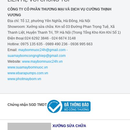
CÔNG TY CỔ PHẦN THƯƠNG MẠI VÀ DỊCH VỤ CƯỜNG THỊNH
VƯƠNG
Địa chỉ: Tổ 12, phường Yên Nghĩa, Hà Đông, Hà Nội
Showroom: Xưởng sửa chữa: Km số 03 Đường Phan Trọng Tuệ, Xã
Thanh Liệt, Huyện Thanh Trì, TP. Hà Nội (Trong Tổng Kho Kim Khí Số 1)
Điện thoại:024 6292 3846 - 024 6674 3148
Hotline: 0975 135 635 - 0989 490 236 - 0936 995 663
Email:
maybomnuoc24h@gmail.com -
suamaybomcongnghiep@gmail.com
Website:
www.maybomnuoc24h.vn
www.suamaybomnuoc.vn
www.ebarapumps.com.vn
www.photmaybom.vn
Chứng nhận SGD TMDT
XƯỞNG SỬA CHỮA