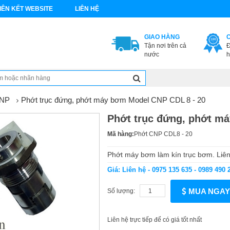
IÊN KẾT WEBSITE
LIÊN HỆ
GIAO HÀNG
Tận nơi trên cả
Đ
nước
h
CNP
Phớt trục đứng, phớt máy bơm Model CNP CDL 8 - 20
Phớt trục đứng, phớt m
Mã hàng:
Phớt CNP CDL8 - 20
Phớt máy bơm làm kín trục bơm. Liên
Giá: Liên hệ - 0975 135 635 - 0989 490 
MUA NGAY
Số lượng:
Liên hệ trực tiếp để có giá tốt nhất