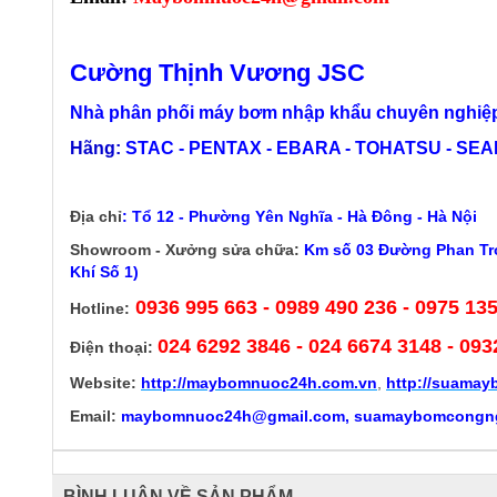
Cường Thịnh Vương JSC
Nhà phân phối máy bơm nhập khẩu chuyên nghiệp
Hãng:
STAC - PENTAX - EBARA - TOHATSU - SEALA
Địa chỉ
:
Tổ 12 - Phường Yên Nghĩa - Hà Đông - Hà Nội
Showroom - Xưởng sửa chữa:
Km số 03 Đường Phan Trọ
Khí Số 1)
0936 995 663 - 0989 490 236 - 0975 13
Hotline:
024 6292 3846
- 024 6674 3148 - 093
Điện thoại:
Website:
http://
maybomnuoc24h.com.vn
,
http://suama
Email:
maybomnuoc24h@gmail.com, suamaybomcongn
BÌNH LUẬN VỀ SẢN PHẨM