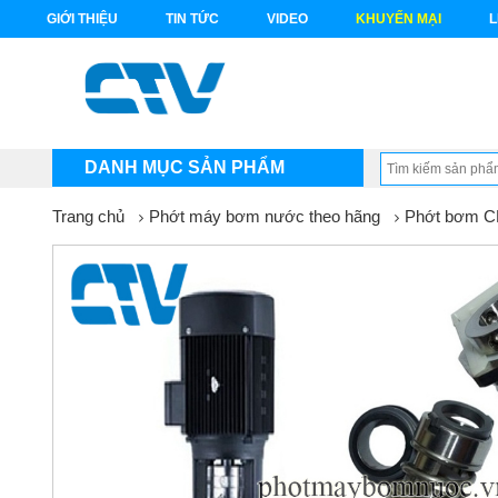
GIỚI THIỆU
TIN TỨC
VIDEO
KHUYẾN MẠI
L
DANH MỤC SẢN PHẨM
Trang chủ
Phớt máy bơm nước theo hãng
Phớt bơm 