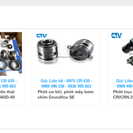
 135 635 -
Giá: Liên hệ - 0975 135 635 -
Giá: Liên
6 995 663
0989 490 236 - 0936 995 663
0989 490
ớc thải
Phớt cơ khí, phớt máy bơm
Phớt trụ
560D-40
chìm Grundfos SE
CR/CRN 2