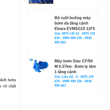
Bộ ruột buồng máy
bơm đa tầng cánh
Ebara EVMSG15 11F5
Giá: 0975 135 63 - 0975 135
635 - 0989 490 236 - 0936
995 663
Máy bơm Stac CF/50
M 0,37kw - Bơm ly tâm
1 tầng cánh
Giá: Liên hệ - 0 - 0975 135
 phớt bơm
635 - 0989 490 236 - 0936
o về chất
995 663