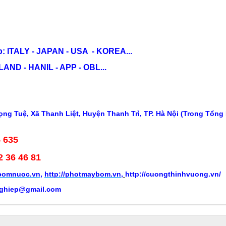
: ITALY - JAPAN - USA - KOREA...
ND - HANIL - APP - OBL...
ng Tuệ, Xã Thanh Liệt, Huyện Thanh Trì, TP. Hà Nội (Trong Tổng
5 635
2 36 46 81
ybomnuoc.vn
,
http://photmaybom.vn
,
http://cuongthinhvuong.vn/
ghiep@gmail.com