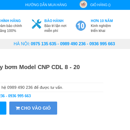
HƯỚNG DẪN MUA HÀNG
GIỎ HÀNG ()
CHÍNH HÃNG
BẢO HÀNH
HƠN 10 NĂM
ảm bảo chính
Bảo trì tận nơi
Kinh nghiệm
ãng 100%
miễn phí
triển khai
HÀ NỘI:
0975 135 635 - 0989 490 236 - 0936 995 663
áy bơm Model CNP CDL 8 - 20
 hệ 0989 490 236 để được tư vấn.
236 - 0936 995 663
CHO VÀO GIỎ