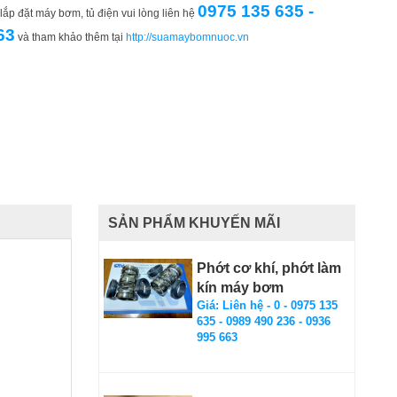
0975 135 635 -
ắp đặt máy bơm, tủ điện vui lòng liên hệ
63
và tham khảo thêm tại
http://suamaybomnuoc.vn
SẢN PHẨM KHUYẾN MÃI
Phớt cơ khí, phớt làm
kín máy bơm
Giá: Liên hệ - 0 - 0975 135
635 - 0989 490 236 - 0936
995 663