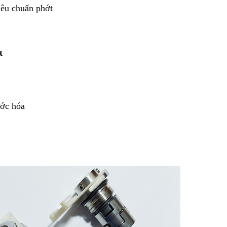
iêu chuẩn phớt
t
ước hóa