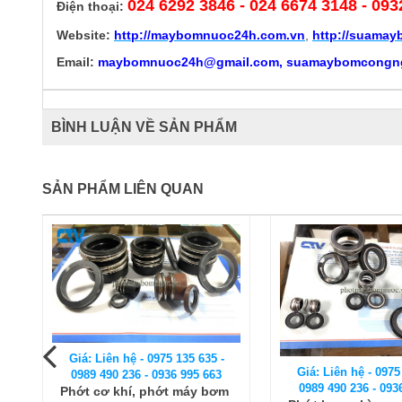
024 6292 3846
- 024 6674 3148 - 093
Điện thoại:
Website:
http://
maybomnuoc24h.com.vn
,
http://suama
Email:
maybomnuoc24h@gmail.com, suamaybomcongn
BÌNH LUẬN VỀ SẢN PHẨM
SẢN PHẨM LIÊN QUAN
Giá: Liên hệ - 0975 135 635 -
Giá: Liên hệ - 0975
0989 490 236 - 0936 995 663
0989 490 236 - 093
Phớt cơ khí, phớt máy bơm