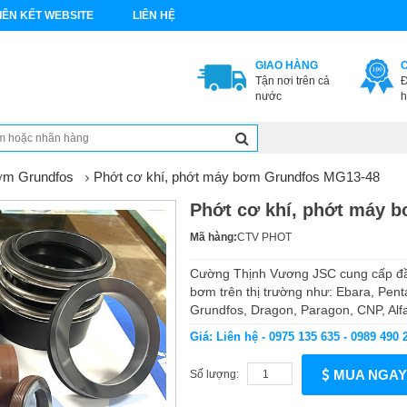
IÊN KẾT WEBSITE
LIÊN HỆ
GIAO HÀNG
Tận nơi trên cả
Đ
nước
h
ơm Grundfos
Phớt cơ khí, phớt máy bơm Grundfos MG13-48
Phớt cơ khí, phớt máy 
Mã hàng:
CTV PHOT
Cường Thịnh Vương JSC cung cấp đầy
bơm trên thị trường như: Ebara, Pent
Grundfos, Dragon, Paragon, CNP, Alfa 
Giá: Liên hệ - 0975 135 635 - 0989 490 
MUA NGAY
Số lượng: