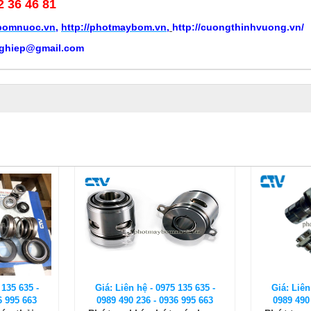
2 36 46 81
ybomnuoc.vn
,
http://photmaybom.vn
,
http://cuongthinhvuong.vn/
ghiep@gmail.com
 135 635 -
Giá: Liên hệ - 0975 135 635 -
Giá: Liên
6 995 663
0989 490 236 - 0936 995 663
0989 490