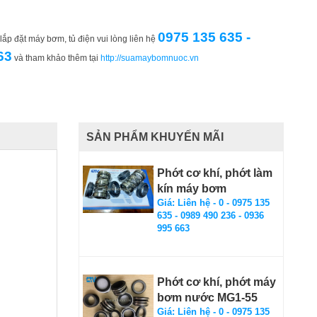
0975 135 635 -
ắp đặt máy bơm, tủ điện vui lòng liên hệ
63
và tham khảo thêm tại
http://suamaybomnuoc.vn
SẢN PHẨM KHUYẾN MÃI
Phớt cơ khí, phớt làm
kín máy bơm
Giá: Liên hệ - 0 - 0975 135
635 - 0989 490 236 - 0936
995 663
Phớt cơ khí, phớt máy
bơm nước MG1-55
Giá: Liên hệ - 0 - 0975 135