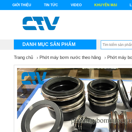
GIỚI THIỆU
TIN TỨC
VIDEO
KHUYẾN MẠI
L
DANH MỤC SẢN PHẨM
Trang chủ
Phớt máy bơm nước theo hãng
Phớt máy b