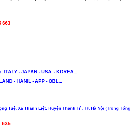
5 663
: ITALY - JAPAN - USA - KOREA...
ND - HANIL - APP - OBL...
ng Tuệ, Xã Thanh Liệt, Huyện Thanh Trì, TP. Hà Nội (Trong Tổng
5 635