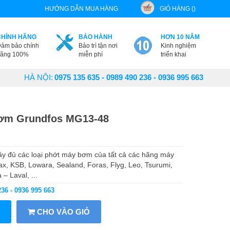
HƯỚNG DẪN MUA HÀNG
GIỎ HÀNG ()
CHÍNH HÃNG
BẢO HÀNH
HƠN 10 NĂM
ảm bảo chính
Bảo trì tận nơi
Kinh nghiệm
ãng 100%
miễn phí
triển khai
HÀ NỘI:
0975 135 635 - 0989 490 236 - 0936 995 663
bơm Grundfos MG13-48
 đủ các loại phớt máy bơm của tất cả các hãng máy
ax, KSB, Lowara, Sealand, Foras, Flyg, Leo, Tsurumi,
– Laval, ...
236 - 0936 995 663
CHO VÀO GIỎ