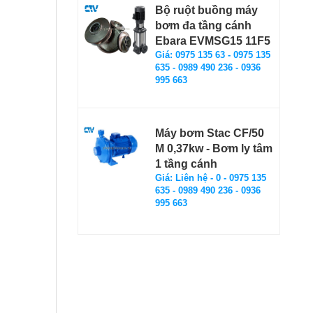
Bộ ruột buồng máy
bơm đa tầng cánh
Ebara EVMSG15 11F5
Giá: 0975 135 63 - 0975 135
635 - 0989 490 236 - 0936
995 663
Máy bơm Stac CF/50
M 0,37kw - Bơm ly tâm
1 tầng cánh
Giá: Liên hệ - 0 - 0975 135
635 - 0989 490 236 - 0936
995 663