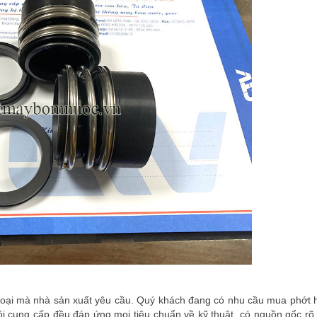
oại mà nhà sản xuất yêu cầu. Quý khách đang có nhu cầu mua phớt h
ôi cung cấp đều đáp ứng mọi tiêu chuẩn về kỹ thuật, có nguồn gốc rõ 