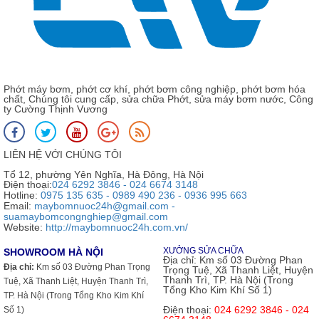
Phớt máy bơm, phớt cơ khí, phớt bơm công nghiệp, phớt bơm hóa
chất, Chúng tôi cung cấp, sửa chữa Phớt, sửa máy bơm nước, Công
ty Cường Thịnh Vương
LIÊN HỆ VỚI CHÚNG TÔI
Tổ 12, phường Yên Nghĩa, Hà Đông, Hà Nội
Điện thoại:
024 6292 3846 - 024 6674 3148
Hotline:
0975 135 635 - 0989 490 236 - 0936 995 663
Email:
maybomnuoc24h@gmail.com -
suamaybomcongnghiep@gmail.com
Website:
http://maybomnuoc24h.com.vn/
XƯỞNG SỬA CHỮA
SHOWROOM HÀ NỘI
Địa chỉ:
Km số 03 Đường Phan
Địa chỉ:
Km số 03 Đường Phan Trọng
Trọng Tuệ, Xã Thanh Liệt, Huyện
Thanh Trì, TP. Hà Nội (Trong
Tuệ, Xã Thanh Liệt, Huyện Thanh Trì,
Tổng Kho Kim Khí Số 1)
TP. Hà Nội (Trong Tổng Kho Kim Khí
Điện thoại:
024 6292 3846 - 024
Số 1)