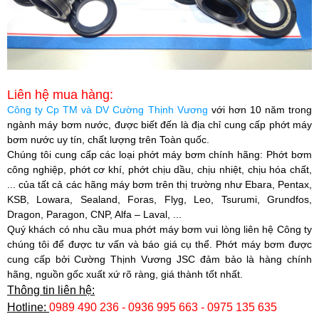
Liên hệ mua hàng:
Công ty Cp TM và DV Cường Thịnh Vương
với hơn 10 năm trong
ngành máy bơm nước, được biết đến là địa chỉ cung cấp phớt máy
bơm nước uy tín, chất lượng trên Toàn quốc.
Chúng tôi cung cấp các loại phớt máy bơm chính hãng: Phớt bơm
công nghiệp, phớt cơ khí, phớt chịu dầu, chịu nhiệt, chịu hóa chất,
... của tất cả các hãng máy bơm trên thị trường như Ebara, Pentax,
KSB, Lowara, Sealand, Foras, Flyg, Leo, Tsurumi, Grundfos,
Dragon, Paragon, CNP, Alfa – Laval, ...
Quý khách có nhu cầu mua phớt máy bơm vui lòng liên hệ Công ty
chúng tôi để được tư vấn và báo giá cụ thể. Phớt máy bơm được
cung cấp bởi
Cường Thịnh Vương JSC
đảm bảo là hàng chính
hãng, nguồn gốc xuất xứ rõ ràng, giá thành tốt nhất.
Thông tin liên hệ:
Hotline:
0989 490 236 - 0936 995 663 - 0975 135 635