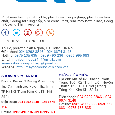
Phớt máy bơm, phớt cơ khí, phớt bơm công nghiệp, phớt bơm hóa
chất, Chúng tôi cung cấp, sửa chữa Phớt, sửa máy bơm nước, Công
ty Cường Thịnh Vương
LIÊN HỆ VỚI CHÚNG TÔI
Tổ 12, phường Yên Nghĩa, Hà Đông, Hà Nội
Điện thoại:
024 6292 3846 - 024 6674 3148
Hotline:
0975 135 635 - 0989 490 236 - 0936 995 663
Email:
maybomnuoc24h@gmail.com -
suamaybomcongnghiep@gmail.com
Website:
http://maybomnuoc24h.com.vn/
XƯỞNG SỬA CHỮA
SHOWROOM HÀ NỘI
Địa chỉ:
Km số 03 Đường Phan
Địa chỉ:
Km số 03 Đường Phan Trọng
Trọng Tuệ, Xã Thanh Liệt, Huyện
Thanh Trì, TP. Hà Nội (Trong
Tuệ, Xã Thanh Liệt, Huyện Thanh Trì,
Tổng Kho Kim Khí Số 1)
TP. Hà Nội (Trong Tổng Kho Kim Khí
Điện thoại:
024 6292 3846 - 024
Số 1)
6674 3148
Điện thoại:
024 6292 3846 - 024 6674
Hotline:
0989 490 236 - 0936 995
3148
663 - 0975 135 635
Hotline:
0989 490 236 - 0936 995 663