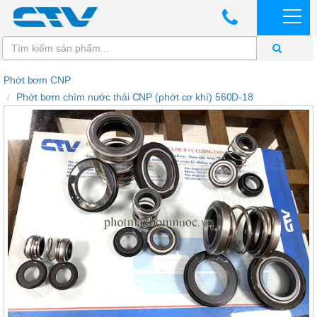
Phớt bơm CNP
Phớt bơm chìm nước thải CNP (phớt cơ khí) 560D-18