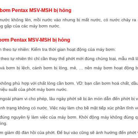
t bơm Pentax MSV-MSH bị hỏng
ớc không lên, mồi nước vào nhưng bị mất nước, có nước chảy ra ở
ờng gặp của các máy bơm nước.
 bơm
Pentax MSV-MSH
bị hỏng
 theo tự nhiên: Kiểm tra thời gian hoạt động của máy bơm:
heo tự nhiên thì chỉ cần thay thế phớt mới đúng chủng loại, mẫu mã l
 và bơm bị lệch, cánh bơm bị lỏng, mẻ, … nên máy bơm hoạt động bị
không phù hợp với chất lỏng cần bơm. VD: bạn cần bơm hoá chất, dầ
 hiệu suất của phớt máy bơm nước.
goài phạm vi cho phép, lâu ngày phớt sẽ bị ăn mòn dẫn đến phớt bị v
nh trạng không có nước. Việc này làm cho bề mặt tiếp xúc phần tĩnh vớ
đúng nguyên lý làm việc của máy bơm. Khởi động máy không đúng qu
ỏng.
àm giảm độ đàn hồi của phớt. Để bụi vào cũng sẽ ảnh hưởng đến phớt 