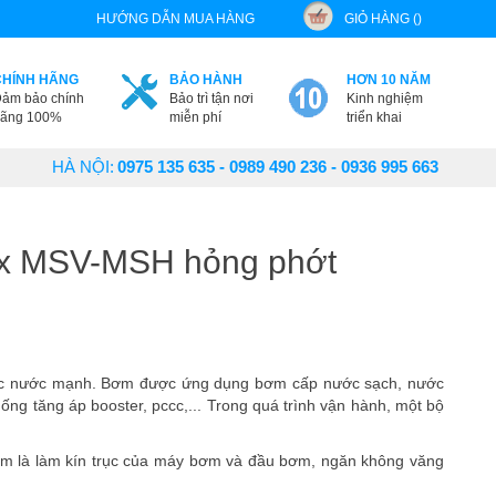
HƯỚNG DẪN MUA HÀNG
GIỎ HÀNG ()
CHÍNH HÃNG
BẢO HÀNH
HƠN 10 NĂM
ảm bảo chính
Bảo trì tận nơi
Kinh nghiệm
ãng 100%
miễn phí
triển khai
HÀ NỘI:
0975 135 635 - 0989 490 236 - 0936 995 663
ax MSV-MSH hỏng phớt
lực nước mạnh. Bơm
được ứng dụng bơm cấp nước sạch, nước
ng tăng áp booster, pccc,...
Trong quá trình vận hành, một bộ
ơm là làm kín trục của máy bơm và đầu bơm, ngăn không văng