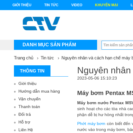
GIỚI THIỆU
TIN TỨC
VIDEO
KHUYẾN MẠI
L
DANH MỤC SẢN PHẨM
Trang chủ
Tin tức
Nguyên nhân và cách hạn chế máy
Nguyên nhân
THÔNG TIN
2023-05-06 15:10:23
Giới thiệu
Hướng dẫn mua hàng
Máy bơm Pentax 
Vận chuyển
Máy bơm nước Pentax MS
Thanh toán
sinh hoạt cho các tòa nhà ca
Đổi trả
phận dễ bị hư hỏng nhất tro
Hỗ trợ
Phớt máy bơm
còn biết đến 
nước vào trong máy bơm, bả
Liên Hệ