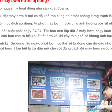
ớt máy bơm nước bị hỏng?
 nguyên lý hoạt động nhà sản xuất đưa ra.
, đặt máy bơm ở nơi có độ khô ráo cũng như mặt phẳng cứng tránh l
 mục đích sử dụng. Vì phớt máy bơm nước chịu ảnh hưởng bởi rất n
bắt buột phải chạy 24/24. Thì bạn nên lắp đặt 2 máy bơm chạy luân p
ủa bạn cho ra hiệu suất tốt hơn và khi xảy ra sự cố sẽ không ảnh hư
định kỳ: Sử dụng lâu ngày, phớt bơm có thể sẽ bị đóng cặn do dầu nh
 phớt bơm. Hơn hết là tra dầu mỡ cho cốt đúng cách để máy bơm nước lu