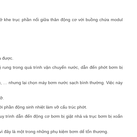
 khe trục phần nối giữa thân động cơ với buồng chứa modul
à được.
 rung trong quá trình vận chuyển nước, dẫn đến phớt bơm bị
u, … nhưng lại chọn máy bơm nước sạch bình thường. Việc này
ỡ.
i phần động sinh nhiệt làm vỡ cấu trúc phớt.
y trình dẫn đến động cơ bơm bị giật nhả và trục bơm bị xoắn
vì đây là một trong những phụ kiệm bơm dể tổn thương.