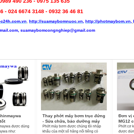
 0989 490 236 - 0975 135 635
46
- 024 6674 3148 - 0932 36 46 81
c24h.com.vn
,
http://suamaybomnuoc.vn
,
http://photmaybom.vn
,
ail.com, suamaybomcongnghiep@gmail.com
bơm trục đứng
Đơn vị cung cấp phớt bơm
Top 3 t
o dưỡng máy
MG12 chính hãng, chất lượng
được k
chúng tôi nhập
tại Hà Nội
Phớt cơ khí, phớt máy bơm type MG12
nhất hi
Vòng bi h
g nổi tiếng có
được dùng cho các máy bơm sau: +
là chi ti