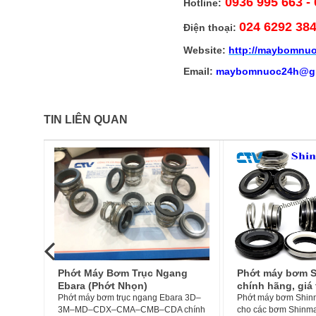
0936 995 663 -
Hotline:
024 6292 38
Điện thoại:
Website:
http://
maybomnuo
Email:
maybomnuoc24h@gm
TIN LIÊN QUAN
ng
Phớt máy bơm Shinmaywa
Thay phớt máy 
chính hãng, giá tốt
- Sửa chữa, bả
ra 3D–
Phớt máy bơm Shinmaywa được dùng
bơm
Phớt máy bơm được 
chính
cho các bơm Shinmaywa như:
khẩu của một số hãn