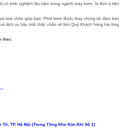
i có kinh nghiệm lâu năm trong ngành máy bơm, là đơn vị tiên
t và sửa chữa giúp bạn. Phớt bơm được thay chúng tôi đảm bảo
ng và dịch vụ hậu mãi chắc chắn sẽ làm Quý Khách hàng hài lòng
i theo:
..
Trì, TP. Hà Nội (Trong Tổng Kho Kim Khí Số 1)