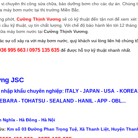
 vị chuyên thi công sửa chữa, bảo dưỡng bơm cho các dự án. Chúng tô
a máy bơm nước tại thị trường Miền Bắc.
ng phớt,
Cường Thịnh Vương
sẽ có kỹ thuật đến tận nơi để xem xé
 cầu kỹ thuật, uy tín chất lượng. Với chế độ bảo hành lên tới 12 thá
 chữa máy bơm nước tại
Cường Thịnh Vương
.
ác sự cố xảy ra với máy bơm nước, quý khách vui lòng liên hệ chúng tô
936 995 663 / 0975 135 635
để được hỗ trợ kỹ thuật nhanh nhất.
ơng JSC
nhập khẩu chuyên nghiệp: ITALY - JAPAN - USA - KOREA.
EBARA - TOHATSU - SEALAND - HANIL - APP - OBL...
 Nghĩa - Hà Đông - Hà Nội
ữa:
Km số 03 Đường Phan Trọng Tuệ, Xã Thanh Liệt, Huyện Thanh 