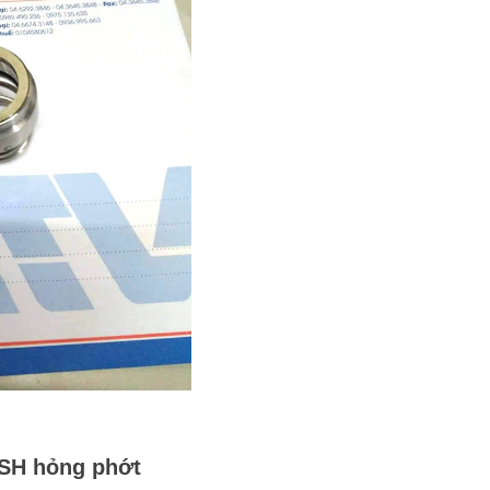
SH
hỏng phớt