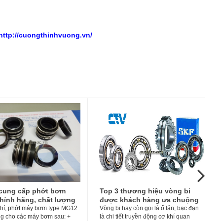
http://cuongthinhvuong.vn/
hương hiệu vòng bi
Thay phớt bơm chìm Flygt
hách hàng ưa chuộng
ện nay
ay còn gọi là ổ lăn, bạc đạn
CTV Services cung cấp dịch vụ thay
ết truyền động cơ khí quan
phớt máy bơm chìm nước thải cho các