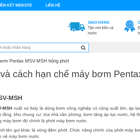
IÊN KẾT WEBSITE
LIÊN HỆ
GIAO HÀNG
Tận nơi trên cả
Đ
nước
h
 bơm Pentax MSV-MSH hỏng phớt
 và cách hạn chế máy bơm Pent
MSV-MSH
V-MSH
xuất xứ Italy là
dòng bơm công nghiệp có công suất lớn, áp 
o tầng, khu chung cư, tòa nhà văn phòng, bơm tăng áp lực nước, hệ thố
ng máy bơm đó chính là phớt máy bơm nước.
với tên gọi khác là vòng đệm phớt. Chức năng chính của phớt máy b
o vệ máy bơm nước.