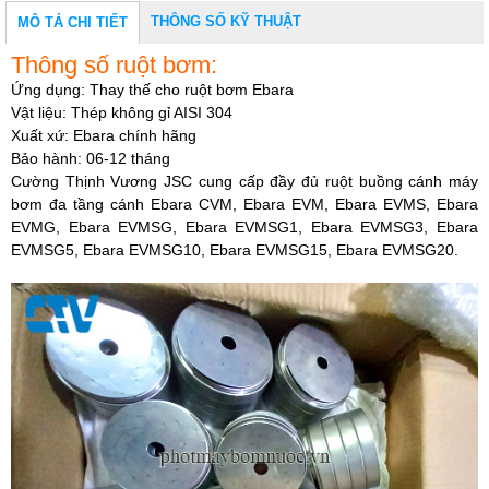
THÔNG SỐ KỸ THUẬT
MÔ TẢ CHI TIẾT
Thông số ruột bơm:
Ứng dụng: Thay thế cho ruột bơm Ebara
Vật liệu: Thép không gỉ AISI 304
Xuất xứ: Ebara chính hãng
Bảo hành: 06-12 tháng
Cường Thịnh Vương JSC
cung cấp đầy đủ ruột buồng cánh máy
bơm đa tầng cánh Ebara CVM, Ebara EVM, Ebara EVMS, Ebara
EVMG, Ebara EVMSG, Ebara EVMSG1, Ebara EVMSG3, Ebara
EVMSG5, Ebara EVMSG10, Ebara EVMSG15, Ebara EVMSG20.