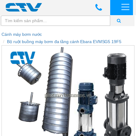
Cánh máy bơm nước
Bộ ruột buồng máy bơm đa tầng cánh Ebara EVMSG5 19F5