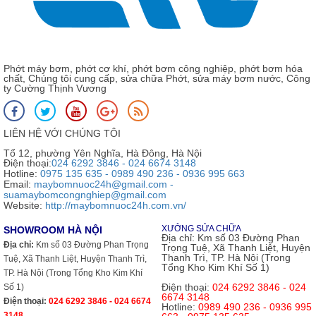
Phớt máy bơm, phớt cơ khí, phớt bơm công nghiệp, phớt bơm hóa
chất, Chúng tôi cung cấp, sửa chữa Phớt, sửa máy bơm nước, Công
ty Cường Thịnh Vương
LIÊN HỆ VỚI CHÚNG TÔI
Tổ 12, phường Yên Nghĩa, Hà Đông, Hà Nội
Điện thoại:
024 6292 3846 - 024 6674 3148
Hotline:
0975 135 635 - 0989 490 236 - 0936 995 663
Email:
maybomnuoc24h@gmail.com -
suamaybomcongnghiep@gmail.com
Website:
http://maybomnuoc24h.com.vn/
XƯỞNG SỬA CHỮA
SHOWROOM HÀ NỘI
Địa chỉ:
Km số 03 Đường Phan
Địa chỉ:
Km số 03 Đường Phan Trọng
Trọng Tuệ, Xã Thanh Liệt, Huyện
Thanh Trì, TP. Hà Nội (Trong
Tuệ, Xã Thanh Liệt, Huyện Thanh Trì,
Tổng Kho Kim Khí Số 1)
TP. Hà Nội (Trong Tổng Kho Kim Khí
Điện thoại:
024 6292 3846 - 024
Số 1)
6674 3148
Điện thoại:
024 6292 3846 - 024 6674
Hotline:
0989 490 236 - 0936 995
3148