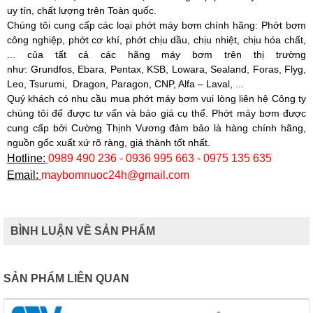
uy tín, chất lượng trên Toàn quốc.
Chúng tôi cung cấp các loại phớt máy bơm chính hãng: Phớt bơm
công nghiệp, phớt cơ khí, phớt chịu dầu, chịu nhiệt, chịu hóa chất,
... của tất cả các hãng máy bơm trên thị trường
như:
Grundfos,
Ebara, Pentax, KSB, Lowara, Sealand, Foras, Flyg,
Leo, Tsurumi, Dragon, Paragon, CNP, Alfa – Laval, ...
Quý khách có nhu cầu mua phớt máy bơm vui lòng liên hệ Công ty
chúng tôi để được tư vấn và báo giá cụ thể. Phớt máy bơm được
cung cấp bởi
Cường Thịnh Vương
đảm bảo là hàng chính hãng,
nguồn gốc xuất xứ rõ ràng, giá thành tốt nhất.
Hotline:
0989 490 236 - 0936 995 663 - 0975 135 635
Email:
maybomnuoc24h@gmail.com
BÌNH LUẬN VỀ SẢN PHẨM
SẢN PHẨM LIÊN QUAN