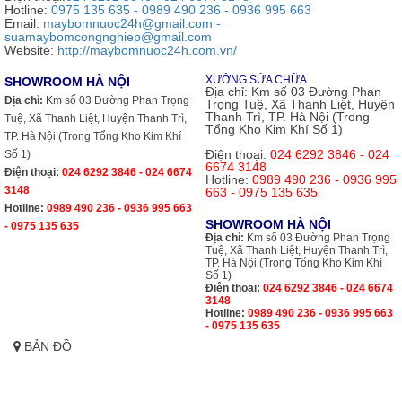
Hotline:
0975 135 635 - 0989 490 236 - 0936 995 663
Email:
maybomnuoc24h@gmail.com -
suamaybomcongnghiep@gmail.com
Website:
http://maybomnuoc24h.com.vn/
XƯỞNG SỬA CHỮA
SHOWROOM HÀ NỘI
Địa chỉ:
Km số 03 Đường Phan
Địa chỉ:
Km số 03 Đường Phan Trọng
Trọng Tuệ, Xã Thanh Liệt, Huyện
Thanh Trì, TP. Hà Nội (Trong
Tuệ, Xã Thanh Liệt, Huyện Thanh Trì,
Tổng Kho Kim Khí Số 1)
TP. Hà Nội (Trong Tổng Kho Kim Khí
Điện thoại:
024 6292 3846 - 024
Số 1)
6674 3148
Điện thoại:
024 6292 3846 - 024 6674
Hotline:
0989 490 236 - 0936 995
3148
663 - 0975 135 635
Hotline:
0989 490 236 - 0936 995 663
SHOWROOM HÀ NỘI
- 0975 135 635
Địa chỉ:
Km số 03 Đường Phan Trọng
Tuệ, Xã Thanh Liệt, Huyện Thanh Trì,
TP. Hà Nội (Trong Tổng Kho Kim Khí
Số 1)
Điện thoại:
024 6292 3846 - 024 6674
3148
Hotline:
0989 490 236 - 0936 995 663
- 0975 135 635
BẢN ĐỒ