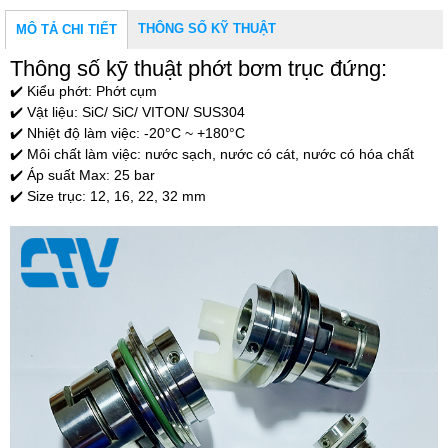
THÔNG SỐ KỸ THUẬT
MÔ TẢ CHI TIẾT
Thông số kỹ thuật phớt bơm trục đứng:
✔️ Kiểu phớt: Phớt cụm
✔️ Vật liệu: SiC/ SiC/ VITON/ SUS304
✔️ Nhiệt độ làm việc: -20°C ~ +180°C
✔️ Môi chất làm việc: nước sạch, nước có cát, nước có hóa chất
✔️ Áp suất Max: 25 bar
✔️ Size trục: 12, 16, 22, 32 mm