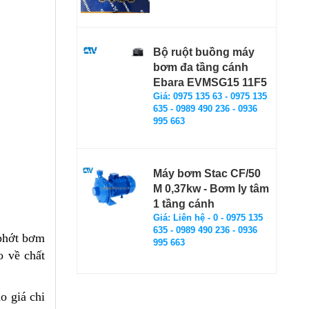
Bộ ruột buồng máy
bơm đa tầng cánh
Ebara EVMSG15 11F5
Giá: 0975 135 63 - 0975 135
635 - 0989 490 236 - 0936
995 663
Máy bơm Stac CF/50
M 0,37kw - Bơm ly tâm
1 tầng cánh
Giá: Liên hệ - 0 - 0975 135
635 - 0989 490 236 - 0936
 phớt bơm
995 663
o về chất
o giá chi