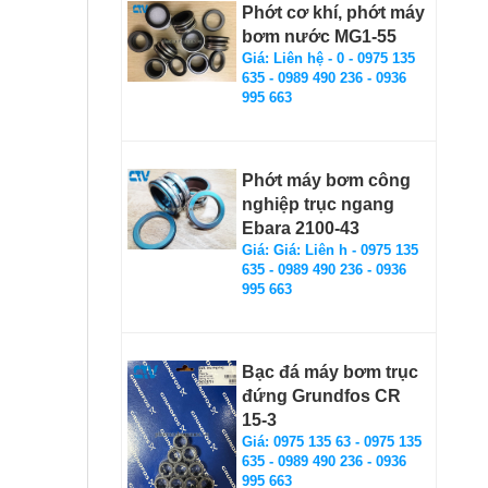
Phớt cơ khí, phớt máy
bơm nước MG1-55
Giá: Liên hệ - 0 - 0975 135
635 - 0989 490 236 - 0936
995 663
Phớt máy bơm công
nghiệp trục ngang
Ebara 2100-43
Giá: Giá: Liên h - 0975 135
635 - 0989 490 236 - 0936
995 663
Bạc đá máy bơm trục
đứng Grundfos CR
15-3
Giá: 0975 135 63 - 0975 135
635 - 0989 490 236 - 0936
995 663