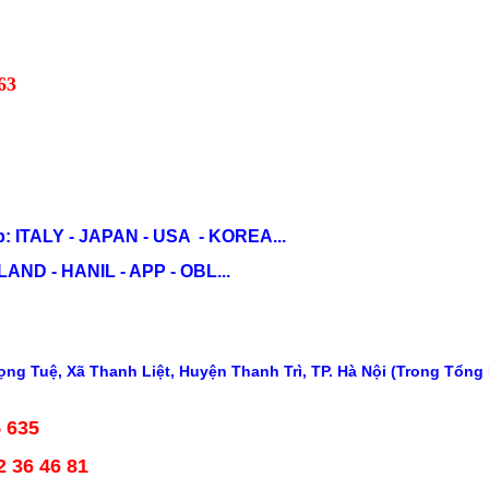
63
: ITALY - JAPAN - USA - KOREA...
ND - HANIL - APP - OBL...
ng Tuệ, Xã Thanh Liệt, Huyện Thanh Trì, TP. Hà Nội (Trong Tổng
5 635
2 36 46 81