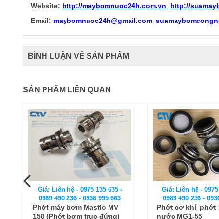
Website:
http://
maybomnuoc24h.com.vn
,
http://suama
Email:
maybomnuoc24h@gmail.com, suamaybomcongn
BÌNH LUẬN VỀ SẢN PHẨM
SẢN PHẨM LIÊN QUAN
Giá: Liên hệ - 0975 135 635 -
Giá: Liên hệ - 0975
0989 490 236 - 0936 995 663
0989 490 236 - 093
Phớt máy bơm Masflo MV
Phớt cơ khí, phớ
150 (Phớt bơm trục đứng)
nước MG1-55