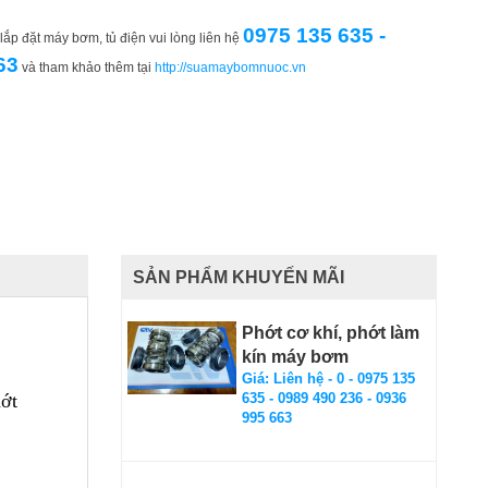
0975 135 635 -
ắp đặt máy bơm, tủ điện vui lòng liên hệ
63
và tham khảo thêm tại
http://suamaybomnuoc.vn
SẢN PHẨM KHUYẾN MÃI
Phớt cơ khí, phớt làm
kín máy bơm
Giá: Liên hệ - 0 - 0975 135
ớt
635 - 0989 490 236 - 0936
995 663