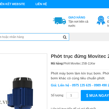
IÊN KẾT WEBSITE
LIÊN HỆ
GIAO HÀNG
Tận nơi trên cả
Đ
nước
h
Phớt trục đứng Movitec 
Mã hàng:
Phớt Movitec 25B-11Kw
Phớt máy bơm làm kín trục bơm. Ph
bơm khác có cùng tiêu chuẩn phớt.
Giá: Liên hệ - 0975 135 635 - 0989 490 
MUA NGAY
Số lượng: