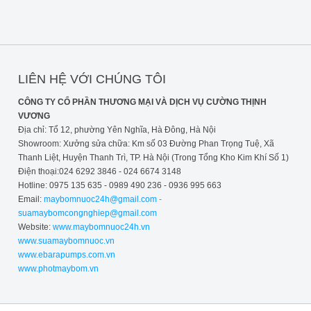
2021-10-18 14:01:37
LIÊN HỆ VỚI CHÚNG TÔI
CÔNG TY CỔ PHẦN THƯƠNG MẠI VÀ DỊCH VỤ CƯỜNG THỊNH
VƯƠNG
Địa chỉ: Tổ 12, phường Yên Nghĩa, Hà Đông, Hà Nội
Showroom: Xưởng sửa chữa: Km số 03 Đường Phan Trọng Tuệ, Xã
Thanh Liệt, Huyện Thanh Trì, TP. Hà Nội (Trong Tổng Kho Kim Khí Số 1)
Điện thoại:024 6292 3846 - 024 6674 3148
Hotline: 0975 135 635 - 0989 490 236 - 0936 995 663
Email:
maybomnuoc24h@gmail.com -
suamaybomcongnghiep@gmail.com
Website:
www.maybomnuoc24h.vn
www.suamaybomnuoc.vn
www.ebarapumps.com.vn
www.photmaybom.vn