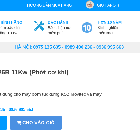
HƯỚNG DẪN MUA HÀNG
GIỎ HÀNG ()
CHÍNH HÃNG
BẢO HÀNH
HƠN 10 NĂM
ảm bảo chính
Bảo trì tận nơi
Kinh nghiệm
ãng 100%
miễn phí
triển khai
HÀ NỘI:
0975 135 635 - 0989 490 236 - 0936 995 663
25B-11Kw (Phớt cơ khí)
ớt dùng cho máy bơm tục đứng KSB Movitec và máy
236 - 0936 995 663
CHO VÀO GIỎ