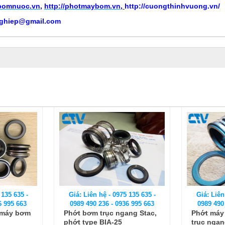
ybomnuoc.vn
,
http://photmaybom.vn
,
http://cuongthinhvuong.vn/
ghiep@gmail.com
 135 635 -
Giá: Liên hệ - 0975 135 635 -
Giá: Liên
6 995 663
0989 490 236 - 0936 995 663
0989 490
t máy bơm
Phớt bơm trục ngang Stac,
Phớt máy
phớt type BIA-25
trục ngan