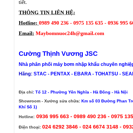
tiết.
THÔNG TIN LIÊN HỆ:
Hotline:
0989 490 236 - 0975 135 635 - 0936 995 6
Email:
Maybomnuoc24h@gmail.com
Cường Thịnh Vương JSC
Nhà phân phối máy bơm nhập khẩu chuyên nghiệp
Hãng:
STAC - PENTAX - EBARA - TOHATSU - SEALA
Địa chỉ
:
Tổ 12 - Phường Yên Nghĩa - Hà Đông - Hà Nội
Showroom - Xưởng sửa chữa:
Km số 03 Đường Phan Trọ
Khí Số 1)
0936 995 663 - 0989 490 236 - 0975 13
Hotline:
024 6292 3846
- 024 6674 3148 - 093
Điện thoại: