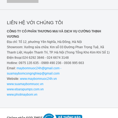
LIÊN HỆ VỚI CHÚNG TÔI
CÔNG TY CỔ PHẦN THƯƠNG MẠI VÀ DỊCH VỤ CƯỜNG THỊNH
VƯƠNG
Địa chỉ: Tổ 12, phường Yên Nghĩa, Hà Đông, Hà Nội
Showroom: Xưởng sửa chữa: Km số 03 Đường Phan Trọng Tuệ, Xã
Thanh Liệt, Huyện Thanh Trì, TP. Hà Nội (Trong Tổng Kho Kim Khí Số 1)
Điện thoại:024 6292 3846 - 024 6674 3148
Hotline: 0975 135 635 - 0989 490 236 - 0936 995 663
Email:
maybomnuoc24h@gmail.com -
suamaybomcongnghiep@gmail.com
Website:
www.maybomnuoc24h.vn
www.suamaybomnuoc.vn
www.ebarapumps.com.vn
www.photmaybom.vn