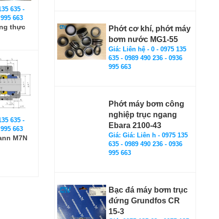
135 635 -
 995 663
ng thực
Phớt cơ khí, phớt máy
bơm nước MG1-55
Giá: Liên hệ - 0 - 0975 135
635 - 0989 490 236 - 0936
995 663
Phớt máy bơm công
nghiệp trục ngang
135 635 -
Ebara 2100-43
 995 663
Giá: Giá: Liên h - 0975 135
mann M7N
635 - 0989 490 236 - 0936
995 663
Bạc đá máy bơm trục
đứng Grundfos CR
15-3