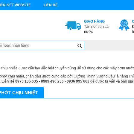
IÊN KẾT WEBSITE
LIÊN HỆ
GIAO HÀNG
Tận nơi trên cả
Đ
nước
h
 chịu nhiệt được cấu tạo đặc biệt chuyên dùng để sử dụng cho các máy bơm nước 
phớt chịu nhiệt, chắn dầu được cung cấp bởi Cường Thịnh Vương đều là hàng chín
.
Liên Hệ 0975 135 635 - 0989 490 236 - 0936 995 663
để được tư vấn và báo giá
PHỚT CHỊU NHIỆT