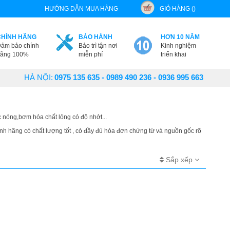
HƯỚNG DẪN MUA HÀNG
GIỎ HÀNG ()
CHÍNH HÃNG
BẢO HÀNH
HƠN 10 NĂM
ảm bảo chính
Bảo trì tận nơi
Kinh nghiệm
ãng 100%
miễn phí
triển khai
HÀ NỘI:
0975 135 635 - 0989 490 236 - 0936 995 663
nóng,bơm hóa chất lỏng có độ nhớt...
h hãng có chất lượng tốt , có đầy đủ hóa đơn chứng từ và nguồn gốc rõ
Sắp xếp