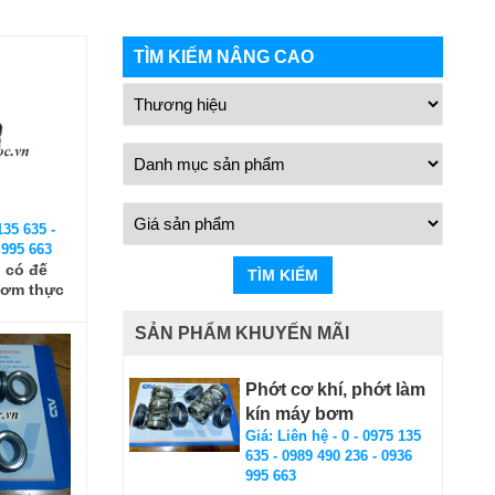
TÌM KIẾM NÂNG CAO
135 635 -
 995 663
 có đế
TÌM KIẾM
bơm thực
SẢN PHẨM KHUYẾN MÃI
Phớt cơ khí, phớt làm
kín máy bơm
Giá: Liên hệ - 0 - 0975 135
635 - 0989 490 236 - 0936
995 663