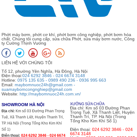
Phớt máy bơm, phớt cơ khí, phớt bơm công nghiệp, phớt bơm hóa
chất, Chúng tôi cung cấp, sửa chữa Phớt, sửa máy bơm nước, Công
ty Cường Thịnh Vương
LIÊN HỆ VỚI CHÚNG TÔI
Tổ 12, phường Yên Nghĩa, Hà Đông, Hà Nội
Điện thoại:
024 6292 3846 - 024 6674 3148
Hotline:
0975 135 635 - 0989 490 236 - 0936 995 663
Email:
maybomnuoc24h@gmail.com -
suamaybomcongnghiep@gmail.com
Website:
http://maybomnuoc24h.com.vn/
XƯỞNG SỬA CHỮA
SHOWROOM HÀ NỘI
Địa chỉ:
Km số 03 Đường Phan
Địa chỉ:
Km số 03 Đường Phan Trọng
Trọng Tuệ, Xã Thanh Liệt, Huyện
Thanh Trì, TP. Hà Nội (Trong
Tuệ, Xã Thanh Liệt, Huyện Thanh Trì,
Tổng Kho Kim Khí Số 1)
TP. Hà Nội (Trong Tổng Kho Kim Khí
Điện thoại:
024 6292 3846 - 024
Số 1)
6674 3148
Điện thoại:
024 6292 3846 - 024 6674