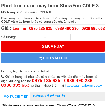
Phớt trục đứng máy bơm ShowFou CDLF 8
Mã hàng:
Phớt ShowFou CDLF 8
Phớt máy bơm làm kín trục bơm, phớt dùng cho máy bơm ShowFou
CDLF Và máy bơm khác có cùng tiêu chuẩn phớt.
Giá :
Liên hệ - 0975 135 635 - 0989 490 236 - 0936 995 663
Số lượng:
MUA NGAY
CHO VÀO GIỎ
Liên hệ trực tiếp để có giá tốt nhất
Khách hàng có nhu cầu sửa chữa, tư vấn lắp đặt máy bơm, tủ
0975 135 635 - 0989 490 236 -
điện vui lòng liên hệ
0936 995 663
và tham khảo thêm tại
http://suamaybomnuoc.vn
THÔNG SỐ KỸ THUẬT
MÔ TẢ CHI TIẾT
Phớt trục đứng máy bơm ShowFou CDLF 8