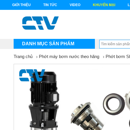
GIỚI THIỆU
TIN TỨC
VIDEO
KHUYẾN MẠI
L
DANH MỤC SẢN PHẨM
Trang chủ
Phớt máy bơm nước theo hãng
Phớt bơm S