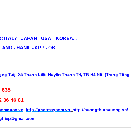
: ITALY - JAPAN - USA - KOREA...
ND - HANIL - APP - OBL...
ng Tuệ, Xã Thanh Liệt, Huyện Thanh Trì, TP. Hà Nội (Trong Tổng
5 635
2 36 46 81
ybomnuoc.vn
,
http://photmaybom.vn
,
http://cuongthinhvuong.vn/
ghiep@gmail.com