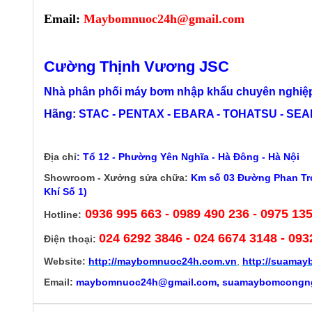
Email:
Maybomnuoc24h@gmail.com
Cường Thịnh Vương JSC
Nhà phân phối máy bơm nhập khẩu chuyên nghiệp
Hãng:
STAC - PENTAX - EBARA - TOHATSU - SEALA
Địa chỉ
:
Tổ 12 - Phường Yên Nghĩa - Hà Đông - Hà Nội
Showroom - Xưởng sửa chữa:
Km số 03 Đường Phan Trọ
Khí Số 1)
0936 995 663 - 0989 490 236 - 0975 13
Hotline:
024 6292 3846
- 024 6674 3148 - 093
Điện thoại:
Website:
http://
maybomnuoc24h.com.vn
,
http://suama
Email:
maybomnuoc24h@gmail.com, suamaybomcongn