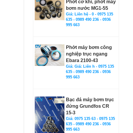
Phớt cơ khí, phớt máy
bơm nước MG1-55
Giá: Liên hệ - 0 - 0975 135
635 - 0989 490 236 - 0936
995 663
Phớt máy bơm công
nghiệp trục ngang
Ebara 2100-43
Giá: Giá: Liên h - 0975 135
635 - 0989 490 236 - 0936
995 663
Bạc đá máy bơm trục
đứng Grundfos CR
15-3
Giá: 0975 135 63 - 0975 135
635 - 0989 490 236 - 0936
995 663