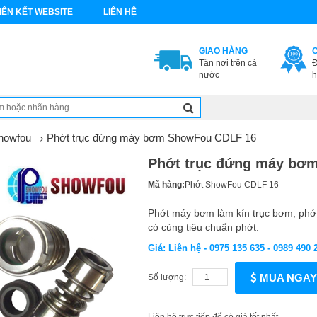
IÊN KẾT WEBSITE
LIÊN HỆ
GIAO HÀNG
Tận nơi trên cả
Đ
nước
h
howfou
Phớt trục đứng máy bơm ShowFou CDLF 16
Phớt trục đứng máy bơ
Mã hàng:
Phớt ShowFou CDLF 16
Phớt máy bơm làm kín trục bơm, p
có cùng tiêu chuẩn phớt.
Giá: Liên hệ - 0975 135 635 - 0989 490 
MUA NGAY
Số lượng: