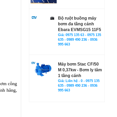
Bộ ruột buồng máy
bơm đa tầng cánh
Ebara EVMSG15 11F5
Giá: 0975 135 63 - 0975 135
635 - 0989 490 236 - 0936
995 663
Máy bơm Stac CF/50
M 0,37kw - Bơm ly tâm
1 tầng cánh
Giá: Liên hệ - 0 - 0975 135
 bơm công
635 - 0989 490 236 - 0936
ính hãng,
995 663