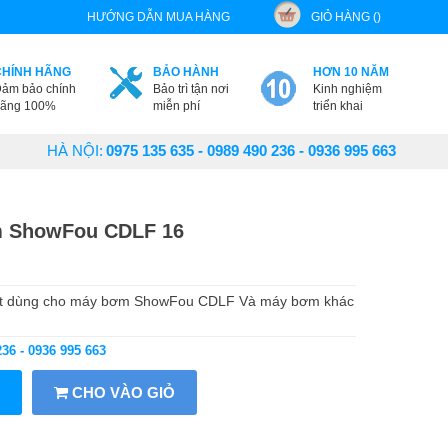
HƯỚNG DẪN MUA HÀNG
GIỎ HÀNG ()
CHÍNH HÃNG
BẢO HÀNH
HƠN 10 NĂM
ảm bảo chính
Bảo trì tận nơi
Kinh nghiệm
ãng 100%
miễn phí
triển khai
HÀ NỘI:
0975 135 635 - 0989 490 236 - 0936 995 663
m ShowFou CDLF 16
hớt dùng cho máy bơm ShowFou CDLF Và máy bơm khác
236 - 0936 995 663
CHO VÀO GIỎ