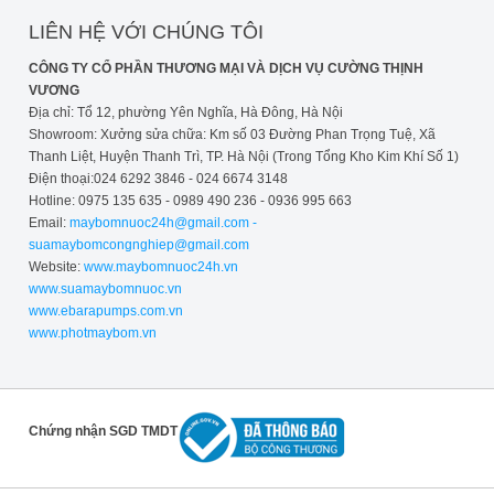
LIÊN HỆ VỚI CHÚNG TÔI
CÔNG TY CỔ PHẦN THƯƠNG MẠI VÀ DỊCH VỤ CƯỜNG THỊNH
VƯƠNG
Địa chỉ: Tổ 12, phường Yên Nghĩa, Hà Đông, Hà Nội
Showroom: Xưởng sửa chữa: Km số 03 Đường Phan Trọng Tuệ, Xã
Thanh Liệt, Huyện Thanh Trì, TP. Hà Nội (Trong Tổng Kho Kim Khí Số 1)
Điện thoại:024 6292 3846 - 024 6674 3148
Hotline: 0975 135 635 - 0989 490 236 - 0936 995 663
Email:
maybomnuoc24h@gmail.com -
suamaybomcongnghiep@gmail.com
Website:
www.maybomnuoc24h.vn
www.suamaybomnuoc.vn
www.ebarapumps.com.vn
www.photmaybom.vn
Chứng nhận SGD TMDT