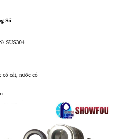
g Số
N/ SUS304
 có cát, nước có
mm