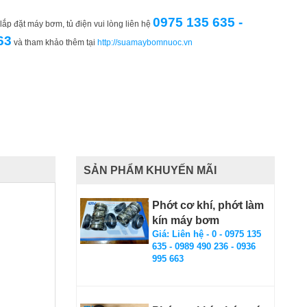
0975 135 635 -
ắp đặt máy bơm, tủ điện vui lòng liên hệ
63
và tham khảo thêm tại
http://suamaybomnuoc.vn
SẢN PHẨM KHUYẾN MÃI
Phớt cơ khí, phớt làm
kín máy bơm
Giá: Liên hệ - 0 - 0975 135
635 - 0989 490 236 - 0936
995 663