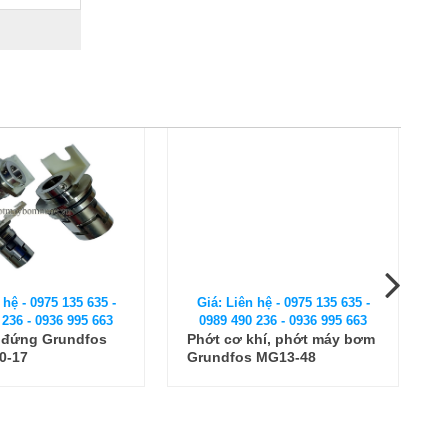
Giá: Liên hệ - 0975 135 635 -
 hệ - 0975 135 635 -
0989 490 236 - 0936 995 663
 236 - 0936 995 663
Phớt cơ khí, phớt máy bơm
c đứng Grundfos
Grundfos MG13-48
0-17