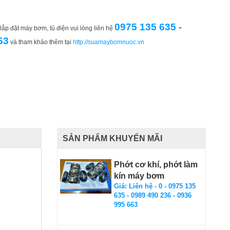
0975 135 635 -
ắp đặt máy bơm, tủ điện vui lòng liên hệ
63
và tham khảo thêm tại
http://suamaybomnuoc.vn
SẢN PHẨM KHUYẾN MÃI
Phớt cơ khí, phớt làm
kín máy bơm
Giá: Liên hệ - 0 - 0975 135
635 - 0989 490 236 - 0936
995 663