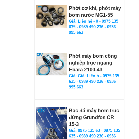
Phớt cơ khí, phớt máy
bơm nước MG1-55
Giá: Liên hệ - 0 - 0975 135
635 - 0989 490 236 - 0936
995 663
Phớt máy bơm công
nghiệp trục ngang
Ebara 2100-43
Giá: Giá: Liên h - 0975 135
635 - 0989 490 236 - 0936
995 663
Bạc đá máy bơm trục
đứng Grundfos CR
15-3
Giá: 0975 135 63 - 0975 135
635 - 0989 490 236 - 0936