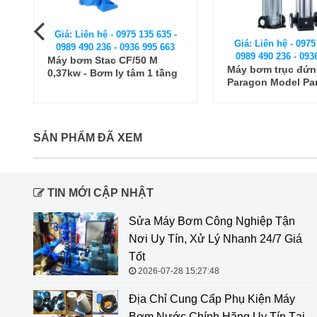
Giá: Liên hệ - 0975 135 635 -
Giá: Liên hệ - 0975
0989 490 236 - 0936 995 663
0989 490 236 - 093
Máy bơm Stac CF/50 M
Máy bơm trục đứ
0,37kw - Bơm ly tâm 1 tầng
Paragon Model Pa
cánh
20-30
SẢN PHẨM ĐÃ XEM
TIN MỚI CẬP NHẬT
Sửa Máy Bơm Công Nghiệp Tận
Nơi Uy Tín, Xử Lý Nhanh 24/7 Giá
Tốt
2026-07-28 15:27:48
Địa Chỉ Cung Cấp Phụ Kiện Máy
Bơm Nước Chính Hãng Uy Tín Tại