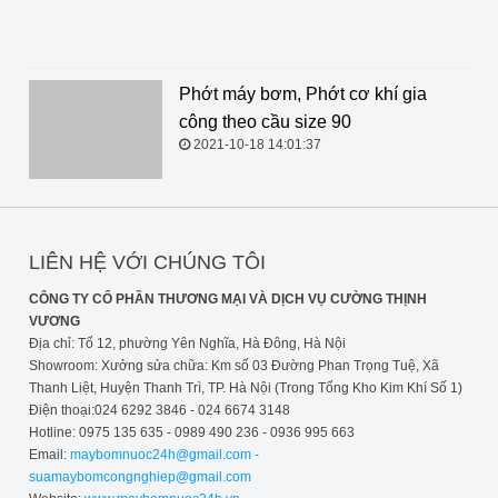
2022-04-21 15:00:05
Phớt máy bơm, Phớt cơ khí gia công theo cầu size 90
2021-10-18 14:01:37
LIÊN HỆ VỚI CHÚNG TÔI
CÔNG TY CỔ PHẦN THƯƠNG MẠI VÀ DỊCH VỤ CƯỜNG THỊNH
VƯƠNG
Địa chỉ: Tổ 12, phường Yên Nghĩa, Hà Đông, Hà Nội
Showroom: Xưởng sửa chữa: Km số 03 Đường Phan Trọng Tuệ, Xã
Thanh Liệt, Huyện Thanh Trì, TP. Hà Nội (Trong Tổng Kho Kim Khí Số 1)
Điện thoại:024 6292 3846 - 024 6674 3148
Hotline: 0975 135 635 - 0989 490 236 - 0936 995 663
Email:
maybomnuoc24h@gmail.com -
suamaybomcongnghiep@gmail.com