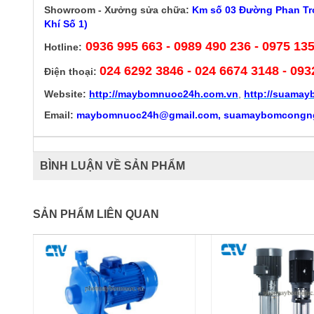
Showroom - Xưởng sửa chữa:
Km số 03 Đường Phan Trọ
Khí Số 1)
0936 995 663 - 0989 490 236 - 0975 13
Hotline:
024 6292 3846
- 024 6674 3148 - 093
Điện thoại:
Website:
http://
maybomnuoc24h.com.vn
,
http://suama
Email:
maybomnuoc24h@gmail.com, suamaybomcongn
BÌNH LUẬN VỀ SẢN PHẨM
SẢN PHẨM LIÊN QUAN