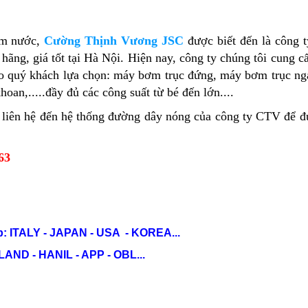
ơm nước,
Cường Thịnh Vương JSC
được biết đến là công 
ãng, giá tốt tại Hà Nội. Hiện nay, công ty chúng tôi cung c
ho quý khách lựa chọn: máy bơm trục đứng, máy bơm trục n
an,.....đầy đủ các công suất từ bé đến lớn....
liên hệ đến hệ thống đường dây nóng của công ty CTV để 
63
: ITALY - JAPAN - USA - KOREA...
ND - HANIL - APP - OBL...