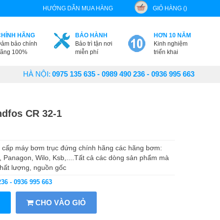
HƯỚNG DẪN MUA HÀNG
GIỎ HÀNG ()
CHÍNH HÃNG
BẢO HÀNH
HƠN 10 NĂM
ảm bảo chính
Bảo trì tận nơi
Kinh nghiệm
ãng 100%
miễn phí
triển khai
HÀ NỘI:
0975 135 635 - 0989 490 236 - 0936 995 663
dfos CR 32-1
 cấp máy bơm trục đứng chính hãng các hãng bơm:
, Panagon, Wilo, Ksb,....Tất cả các dòng sản phẩm mà
hất lượng, nguồn gốc
236 - 0936 995 663
CHO VÀO GIỎ