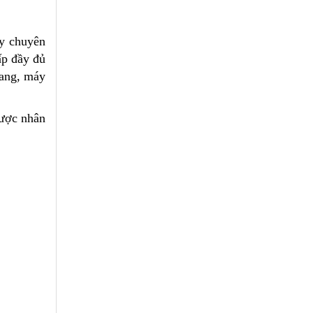
ty chuyên
ấp đầy đủ
gang, máy
được nhân