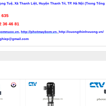
ng Tuệ, Xã Thanh Liệt, Huyện Thanh Trì, TP. Hà Nội (Trong Tổng
5 635
2 36 46 81
ybomnuoc.vn
,
http://photmaybom.vn
,
http://cuongthinhvuong.vn/
ghiep@gmail.com