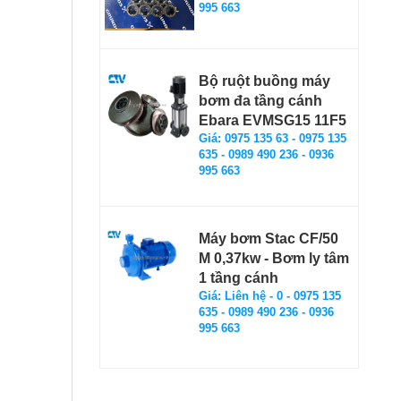
995 663
Bộ ruột buồng máy
bơm đa tầng cánh
Ebara EVMSG15 11F5
Giá: 0975 135 63 - 0975 135
635 - 0989 490 236 - 0936
995 663
Máy bơm Stac CF/50
M 0,37kw - Bơm ly tâm
1 tầng cánh
Giá: Liên hệ - 0 - 0975 135
635 - 0989 490 236 - 0936
995 663