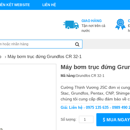
IÊN KẾT WEBSITE
LIÊN HỆ
GIAO HÀNG
Tận nơi trên cả
Đ
nước
h
p
Máy bơm trục đứng Grundfos CR 32-1
Máy bơm trục đứng Grun
Mã hàng:
Grundfos CR 32-1
Cường Thịnh Vương JSC đơn vị cung
Stac, Grundfos, Pentax, CNP, Shimge
chúng tôi cung cấp đều đảm bảo về c
Giá: Liên hệ - 0975 135 635 - 0989 490 
MUA NGAY
Số lượng: