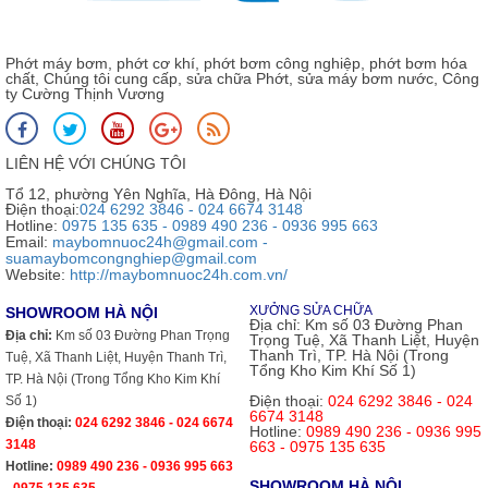
Phớt máy bơm, phớt cơ khí, phớt bơm công nghiệp, phớt bơm hóa
chất, Chúng tôi cung cấp, sửa chữa Phớt, sửa máy bơm nước, Công
ty Cường Thịnh Vương
LIÊN HỆ VỚI CHÚNG TÔI
Tổ 12, phường Yên Nghĩa, Hà Đông, Hà Nội
Điện thoại:
024 6292 3846 - 024 6674 3148
Hotline:
0975 135 635 - 0989 490 236 - 0936 995 663
Email:
maybomnuoc24h@gmail.com -
suamaybomcongnghiep@gmail.com
Website:
http://maybomnuoc24h.com.vn/
XƯỞNG SỬA CHỮA
SHOWROOM HÀ NỘI
Địa chỉ:
Km số 03 Đường Phan
Địa chỉ:
Km số 03 Đường Phan Trọng
Trọng Tuệ, Xã Thanh Liệt, Huyện
Thanh Trì, TP. Hà Nội (Trong
Tuệ, Xã Thanh Liệt, Huyện Thanh Trì,
Tổng Kho Kim Khí Số 1)
TP. Hà Nội (Trong Tổng Kho Kim Khí
Điện thoại:
024 6292 3846 - 024
Số 1)
6674 3148
Điện thoại:
024 6292 3846 - 024 6674
Hotline:
0989 490 236 - 0936 995
3148
663 - 0975 135 635
Hotline:
0989 490 236 - 0936 995 663
SHOWROOM HÀ NỘI