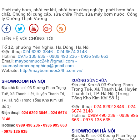
Phớt máy bơm, phớt cơ khí, phớt bơm công nghiệp, phớt bơm hóa
chất, Chúng tôi cung cấp, sửa chữa Phớt, sửa máy bơm nước, Công
ty Cường Thịnh Vương
LIÊN HỆ VỚI CHÚNG TÔI
Tổ 12, phường Yên Nghĩa, Hà Đông, Hà Nội
Điện thoại:
024 6292 3846 - 024 6674 3148
Hotline:
0975 135 635 - 0989 490 236 - 0936 995 663
Email:
maybomnuoc24h@gmail.com -
suamaybomcongnghiep@gmail.com
Website:
http://maybomnuoc24h.com.vn/
XƯỞNG SỬA CHỮA
SHOWROOM HÀ NỘI
Địa chỉ:
Km số 03 Đường Phan
Địa chỉ:
Km số 03 Đường Phan Trọng
Trọng Tuệ, Xã Thanh Liệt, Huyện
Thanh Trì, TP. Hà Nội (Trong
Tuệ, Xã Thanh Liệt, Huyện Thanh Trì,
Tổng Kho Kim Khí Số 1)
TP. Hà Nội (Trong Tổng Kho Kim Khí
Điện thoại:
024 6292 3846 - 024
Số 1)
6674 3148
Điện thoại:
024 6292 3846 - 024 6674
Hotline:
0989 490 236 - 0936 995
3148
663 - 0975 135 635
Hotline:
0989 490 236 - 0936 995 663
SHOWROOM HÀ NỘI
- 0975 135 635
Địa chỉ:
Km số 03 Đường Phan Trọng
Tuệ, Xã Thanh Liệt, Huyện Thanh Trì,